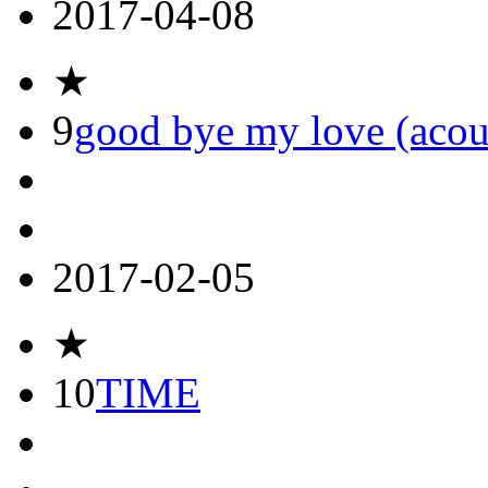
2017-04-08
★
9
good bye my love (acous
2017-02-05
★
10
TIME