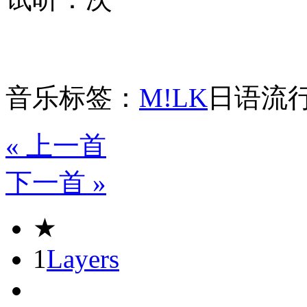
音乐标签：
M!LK
日语流
« 上一首
下一首 »
★
1
Layers