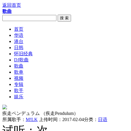
返回首页
歌曲
搜 索
首页
华语
港台
日韩
怀旧经典
DJ歌曲
歌曲
歌单
视频
专辑
歌手
娱乐
疾走ペンデュラム （疾走Pendulum）
所属歌手：
M!LK
上传时间：2017-02-04
分类：
日语
试听：
次