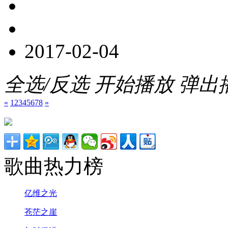
2017-02-04
全选/反选
开始播放
弹出
«
1
2
3
4
5
6
7
8
»
歌曲热力榜
亿维之光
苍茫之崖