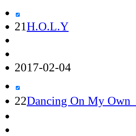
21
H.O.L.Y
2017-02-04
22
Dancing On My Own