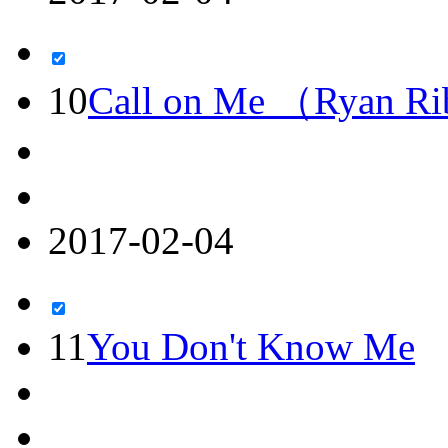
10
Call on Me （Ryan R
2017-02-04
11
You Don't Know Me