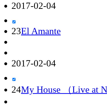
2017-02-04
23
El Amante
2017-02-04
24
My House （Live at N