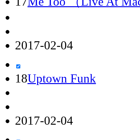
17
Me Too （Live At Macy
2017-02-04
18
Uptown Funk
2017-02-04