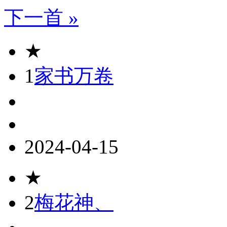
下一首 »
★
1
家书万卷
2024-04-15
★
2
梅花神、