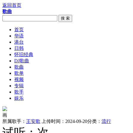
返回首页
歌曲
搜 索
首页
华语
港台
日韩
怀旧经典
DJ歌曲
歌曲
歌单
视频
专辑
歌手
娱乐
画
所属歌手：
王安歌
上传时间：2024-09-20
分类：
流行
试听：
次