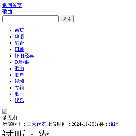
返回首页
歌曲
搜 索
首页
华语
港台
日韩
怀旧经典
DJ歌曲
歌曲
歌单
视频
专辑
歌手
娱乐
梦无期
所属歌手：
三天代表
上传时间：2024-11-20
分类：
流行
试听：
次