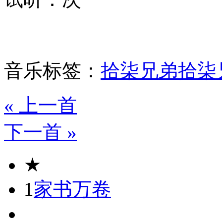
音乐标签：
拾柒兄弟
拾柒
« 上一首
下一首 »
★
1
家书万卷