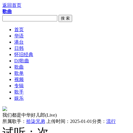
返回首页
歌曲
搜 索
首页
华语
港台
日韩
怀旧经典
DJ歌曲
歌曲
歌单
视频
专辑
歌手
娱乐
我们都是中华好儿郎(Live)
所属歌手：
拾柒兄弟
上传时间：2025-01-01
分类：
流行
试听：
次