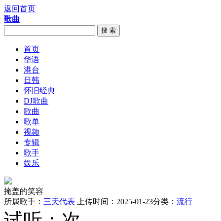
返回首页
歌曲
搜 索
首页
华语
港台
日韩
怀旧经典
DJ歌曲
歌曲
歌单
视频
专辑
歌手
娱乐
掩盖的笑容
所属歌手：
三天代表
上传时间：2025-01-23
分类：
流行
试听：
次