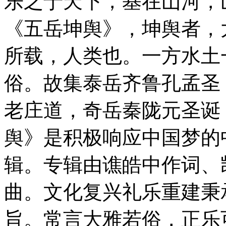
乐之于天下，基在山河，
《五岳坤舆》，坤舆者，
所载，人类也。一方水土
俗。故集泰岳齐鲁孔孟圣
老庄道，奇岳秦陇元圣诞
舆》是积极响应中国梦的
辑。专辑由谯皓中作词、
曲。文化复兴礼乐重建秉
旨。常言大雅若俗，正乐