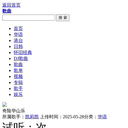
返回首页
歌曲
搜 索
首页
华语
港台
日韩
怀旧经典
DJ歌曲
歌曲
歌单
视频
专辑
歌手
娱乐
奇险华山乐
所属歌手：
凯莉凯
上传时间：2025-05-28
分类：
华语
试听：
次