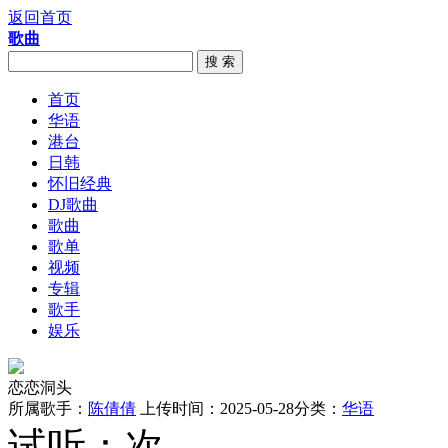
返回首页
歌曲
搜 索
首页
华语
港台
日韩
怀旧经典
DJ歌曲
歌曲
歌单
视频
专辑
歌手
娱乐
恋恋洞头
所属歌手：
陈倩倩
上传时间：2025-05-28
分类：
华语
试听：
次