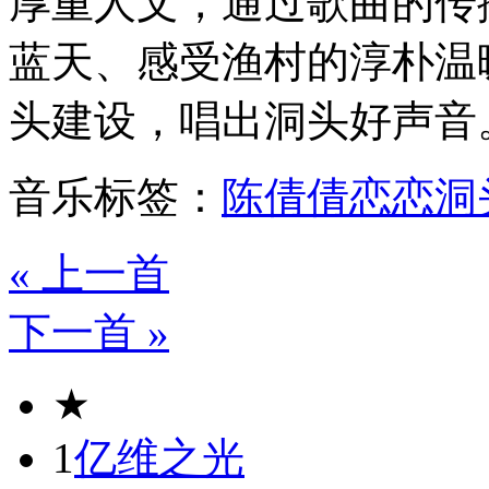
厚重人文，通过歌曲的传
蓝天、感受渔村的淳朴温
头建设，唱出洞头好声音
音乐标签：
陈倩倩
恋恋洞
« 上一首
下一首 »
★
1
亿维之光