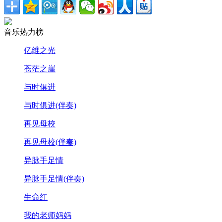
音乐热力榜
亿维之光
苍茫之崖
与时俱进
与时俱进(伴奏)
再见母校
再见母校(伴奏)
异脉手足情
异脉手足情(伴奏)
生命红
我的老师妈妈