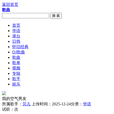
返回首页
歌曲
搜 索
首页
华语
港台
日韩
怀旧经典
DJ歌曲
歌曲
歌单
视频
专辑
歌手
娱乐
我的空气男友
所属歌手：
贝儿
上传时间：2025-12-24
分类：
华语
试听：
次