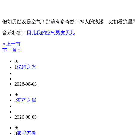
假如男朋友是空气！那该有多奇妙！恋人的浪漫，比如看流星
音乐标签：
贝儿
我的空气男友
贝儿
« 上一首
下一首 »
★
1
亿维之光
2026-08-03
★
2
苍茫之崖
2026-08-03
★
3
家书万卷