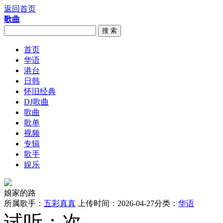
返回首页
歌曲
搜 索
首页
华语
港台
日韩
怀旧经典
DJ歌曲
歌曲
歌单
视频
专辑
歌手
娱乐
娘家的路
所属歌手：
五彩真真
上传时间：2026-04-27
分类：
华语
试听：
次