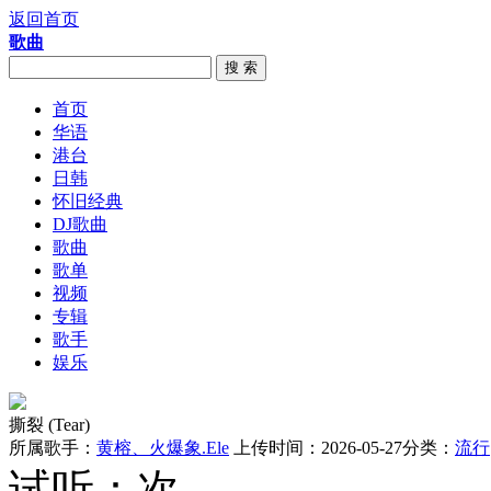
返回首页
歌曲
搜 索
首页
华语
港台
日韩
怀旧经典
DJ歌曲
歌曲
歌单
视频
专辑
歌手
娱乐
撕裂 (Tear)
所属歌手：
黄榕、火爆象.Ele
上传时间：2026-05-27
分类：
流行
试听：
次