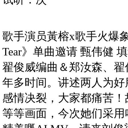
歌手演员黃榕x歌手火爆象
Tear》单曲邀请 甄伟健
翟俊威编曲＆郑汝森、翟
年多时间。讲述两人为好
感情决裂，大家都痛苦！
等等画面，今次她们采用