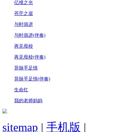
亿维之光
苍茫之崖
与时俱进
与时俱进(伴奏)
再见母校
再见母校(伴奏)
异脉手足情
异脉手足情(伴奏)
生命红
我的老师妈妈
sitemap
|
手机版
|