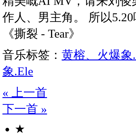
精美嘅AI MV，请来刘俊梁
作人、男主角。 所以5.
《撕裂 - Tear》
音乐标签：
黄榕、火爆象.E
象.Ele
« 上一首
下一首 »
★