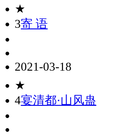
★
3
寄 语
2021-03-18
★
4
宴清都·山风蛊