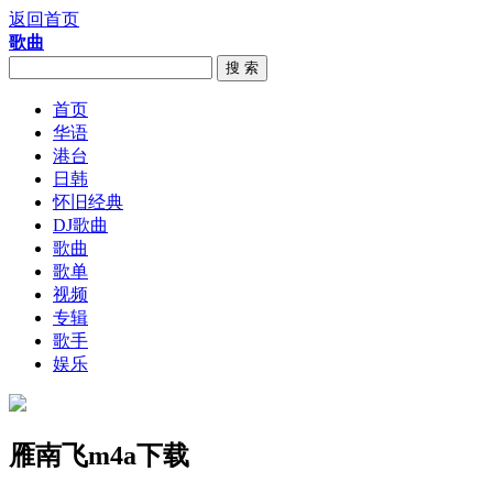
返回首页
歌曲
搜 索
首页
华语
港台
日韩
怀旧经典
DJ歌曲
歌曲
歌单
视频
专辑
歌手
娱乐
雁南飞m4a下载