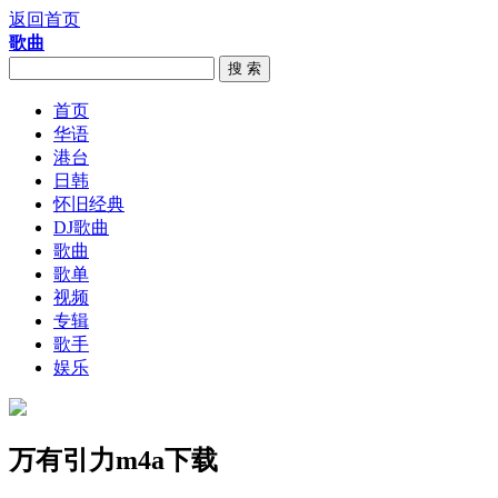
返回首页
歌曲
搜 索
首页
华语
港台
日韩
怀旧经典
DJ歌曲
歌曲
歌单
视频
专辑
歌手
娱乐
万有引力m4a下载