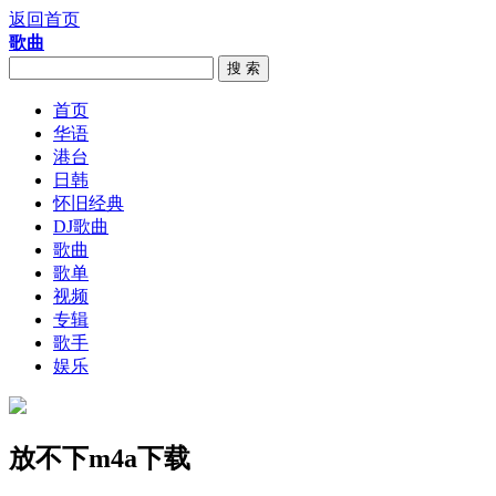
返回首页
歌曲
搜 索
首页
华语
港台
日韩
怀旧经典
DJ歌曲
歌曲
歌单
视频
专辑
歌手
娱乐
放不下m4a下载