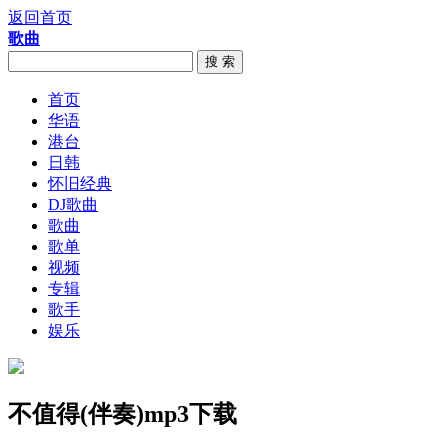
返回首页
歌曲
搜 索
首页
华语
港台
日韩
怀旧经典
DJ歌曲
歌曲
歌单
视频
专辑
歌手
娱乐
不值得(伴奏)mp3下载