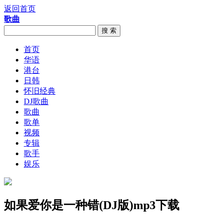
返回首页
歌曲
搜 索
首页
华语
港台
日韩
怀旧经典
DJ歌曲
歌曲
歌单
视频
专辑
歌手
娱乐
如果爱你是一种错(DJ版)mp3下载