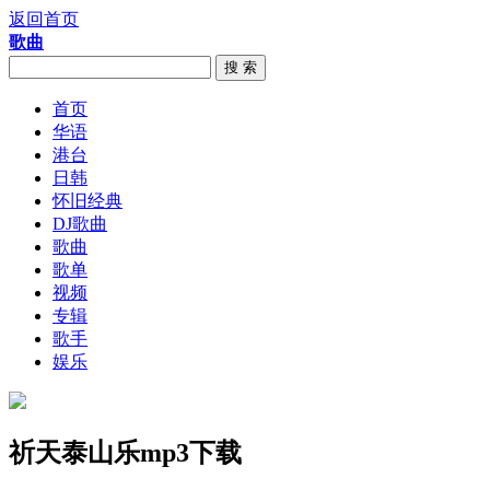
返回首页
歌曲
搜 索
首页
华语
港台
日韩
怀旧经典
DJ歌曲
歌曲
歌单
视频
专辑
歌手
娱乐
祈天泰山乐mp3下载