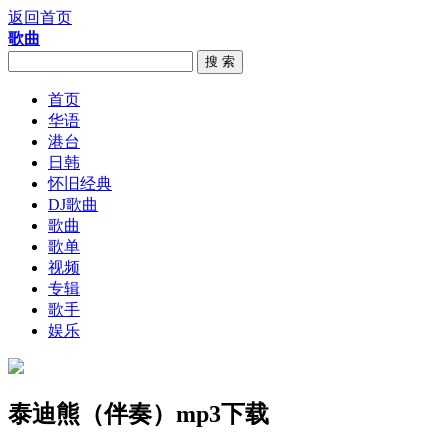
返回首页
歌曲
搜 索
首页
华语
港台
日韩
怀旧经典
DJ歌曲
歌曲
歌单
视频
专辑
歌手
娱乐
泰迪熊（伴奏）mp3下载