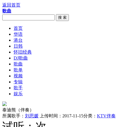
返回首页
歌曲
搜 索
首页
华语
港台
日韩
怀旧经典
DJ歌曲
歌曲
歌单
视频
专辑
歌手
娱乐
泰迪熊（伴奏）
所属歌手：
刘思媛
上传时间：2017-11-15
分类：
KTV伴奏
试听：
次