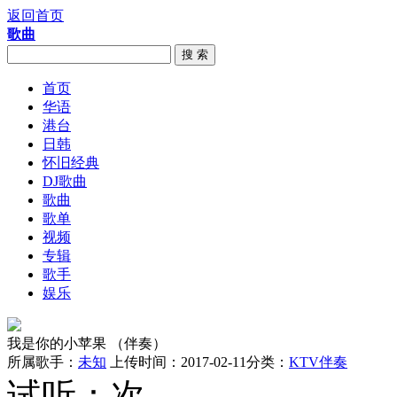
返回首页
歌曲
搜 索
首页
华语
港台
日韩
怀旧经典
DJ歌曲
歌曲
歌单
视频
专辑
歌手
娱乐
我是你的小苹果 （伴奏）
所属歌手：
未知
上传时间：2017-02-11
分类：
KTV伴奏
试听：
次